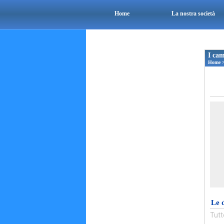
Home
La nostra società
I cam
Home
Le 
Tutt