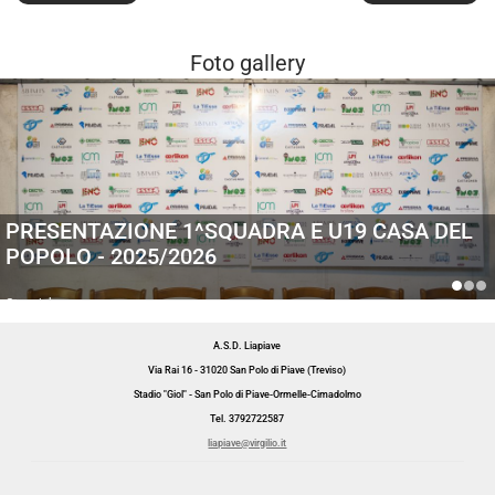
Foto gallery
PRESENTAZIONE 1^SQUADRA E U19 CASA DEL
POPOLO - 2025/2026
Generiche
A.S.D. Liapiave
Via Rai 16 - 31020 San Polo di Piave (Treviso)
Stadio "Giol" - San Polo di Piave-Ormelle-Cimadolmo
Tel. 3792722587
liapiave@virgilio.it