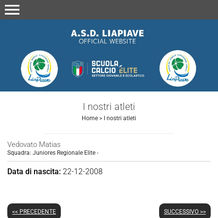
menu
I nostri atleti
Home
>
I nostri atleti
Vedovato Matias
Squadra:
Juniores Regionale Elite
-
Data di nascita:
22-12-2008
<< PRECEDENTE
SUCCESSIVO >>