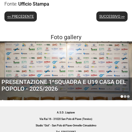
Fonte:
Ufficio Stampa
<< PRECEDENTE
SUCCESSIVO >>
Foto gallery
PRESENTAZIONE 1^SQUADRA E U19 CASA DEL
POPOLO - 2025/2026
Generiche
A.S.D. Liapiave
Via Rai 16 - 31020 San Polo di Piave (Treviso)
Stadio "Giol" - San Polo di Piave-Ormelle-Cimadolmo
Tel. 3792722587